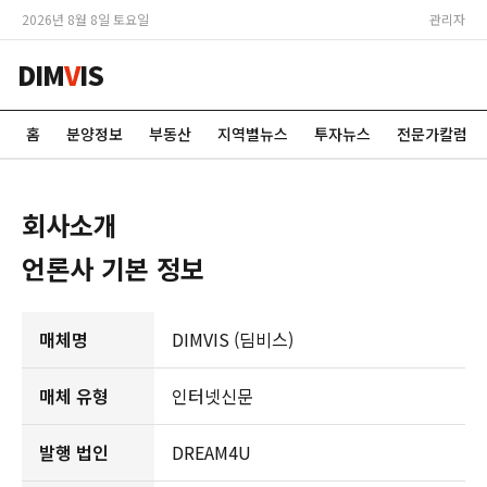
2026년 8월 8일 토요일
관리자
DIM
V
IS
홈
분양정보
부동산
지역별뉴스
투자뉴스
전문가칼럼
회사소개
언론사 기본 정보
매체명
DIMVIS (딤비스)
매체 유형
인터넷신문
발행 법인
DREAM4U